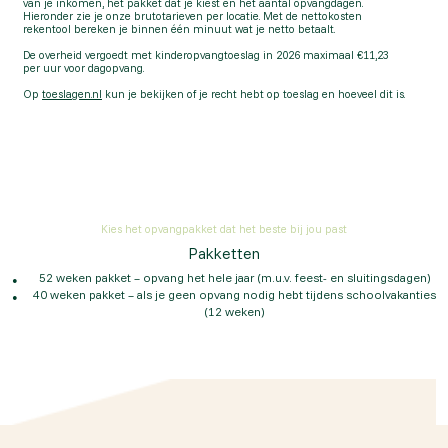
van je inkomen, het pakket dat je kiest en het aantal opvangdagen.
Hieronder zie je onze brutotarieven per locatie. Met de nettokosten
rekentool bereken je binnen één minuut wat je netto betaalt.
De overheid vergoedt met kinderopvangtoeslag in 2026 maximaal €11,23
per uur voor dagopvang.
Op
toeslagen.nl
kun je bekijken of je recht hebt op toeslag en hoeveel dit is.
Kies het opvangpakket dat het beste bij jou past
Pakketten
52 weken pakket – opvang het hele jaar (m.u.v. feest- en sluitingsdagen)
40 weken pakket – als je geen opvang nodig hebt tijdens schoolvakanties
(12 weken)