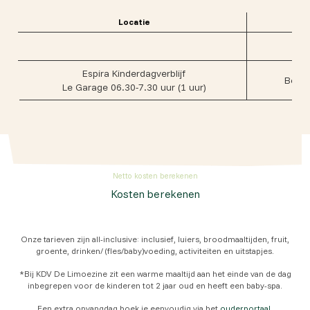
Locatie
Espira Kinderdagverblijf
Berg
Le Garage 06.30-7.30 uur (1 uur)
Netto kosten berekenen
Kosten berekenen
Onze tarieven zijn all-inclusive: inclusief, luiers, broodmaaltijden, fruit,
groente, drinken/ (fles/baby)voeding, activiteiten en uitstapjes.
*Bij KDV De Limoezine zit een warme maaltijd aan het einde van de dag
inbegrepen voor de kinderen tot 2 jaar oud en heeft een baby-spa.
Een extra opvangdag boek je eenvoudig via het
ouderportaal
.