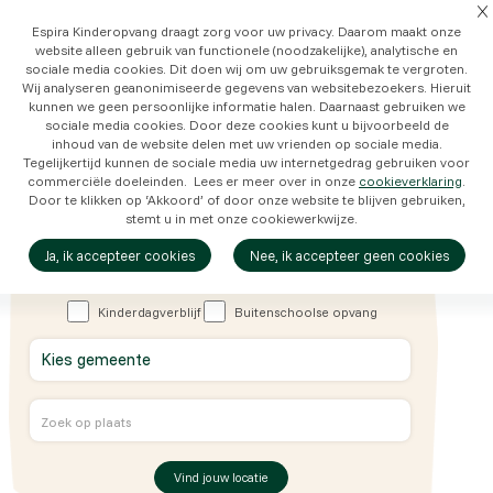
Espira Kinderopvang draagt zorg voor uw privacy. Daarom maakt onze
website alleen gebruik van functionele (noodzakelijke), analytische en
sociale media cookies. Dit doen wij om uw gebruiksgemak te vergroten.
Wij analyseren geanonimiseerde gegevens van websitebezoekers. Hieruit
kunnen we geen persoonlijke informatie halen. Daarnaast gebruiken we
sociale media cookies. Door deze cookies kunt u bijvoorbeeld de
inhoud van de website delen met uw vrienden op sociale media.
Tegelijkertijd kunnen de sociale media uw internetgedrag gebruiken voor
commerciële doeleinden. Lees er meer over in onze
cookieverklaring
.
Door te klikken op ‘Akkoord’ of door onze website te blijven gebruiken,
stemt u in met onze cookiewerkwijze.
Vind jouw Espira locatie
Natuurlijk spelen, ontdekken en
Ja, ik accepteer cookies
Nee, ik accepteer geen cookies
groeien
Kinderdagverblijf
Buitenschoolse opvang
Vind jouw locatie